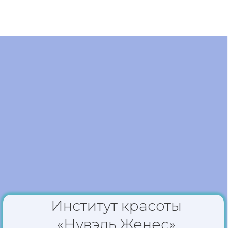
Институт красоты
«Нувэль Женес»