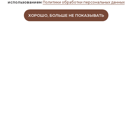
использованием
Политики обработки персональных данных
ХОРОШО, БОЛЬШЕ НЕ ПОКАЗЫВАТЬ
© 2023 Семейная клиника
на Московской
УСЛУГИ
Взрослая поликлиника
Детская поликлиника
Центр Хирургии
О КЛИНИКЕ
ДМС
Лицензия
Прайс-лист
Вакансии
Врачи
Правовая информация