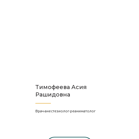
Тимофеева Асия
Рашидовна
Врач-анестезиолог-реаниматолог